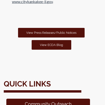
www.citykankakee-il.gov
.
View Press Releases/Public Notices
View ECDA Blog
QUICK LINKS
Community Outreach